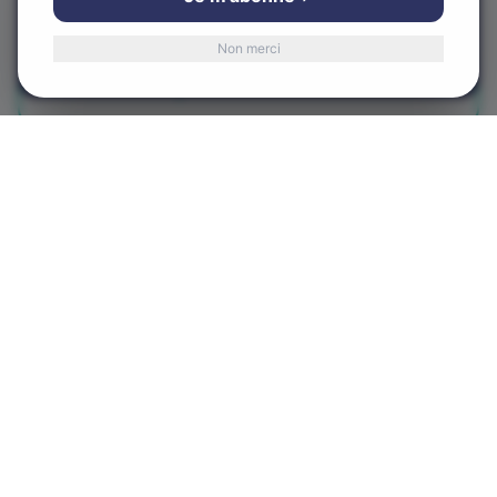
Vous pouvez accepter ou refuser.
Visiter le site web
Non merci
Accepter
Refuser
Obtenir l'itinéraire
Centre-Ville d'Alma
CVA
Le cœur de notre communauté
580 Rue Sacré-Coeur Ouest, Alma, QC G8B 1M3
LIENS RAPIDES
Accueil
À propos