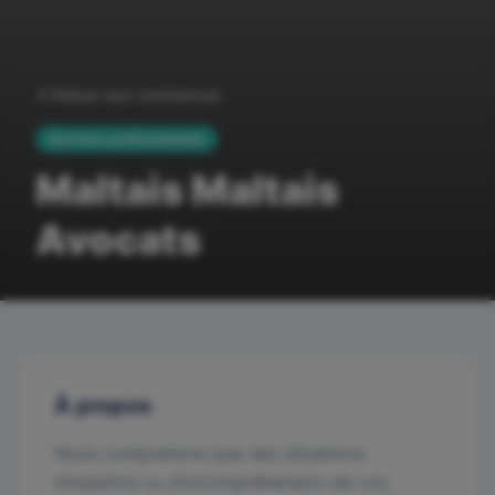
Retour aux commerces
Services professionnels
Maltais Maltais
Avocats
À propos
Nous comprenons que des situations
d’injustice ou d’incompréhension de vos