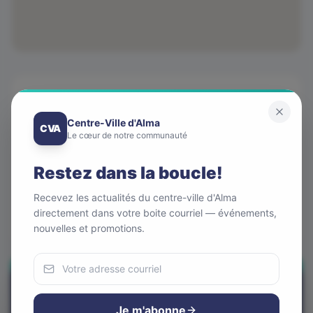
Coordonnées
Centre-Ville d'Alma
Téléphone
CVA
Le cœur de notre communauté
418 669-1010
Adresse
Restez dans la boucle!
660 Boulevard des Cascades Alma
Recevez les actualités du centre-ville d'Alma
Site web
directement dans votre boite courriel — événements,
www.mmavocats.ca/
nouvelles et promotions.
Appeler maintenant
Nous utilisons des cookies
Pour améliorer votre expérience et analyser notre trafic.
Je m'abonne