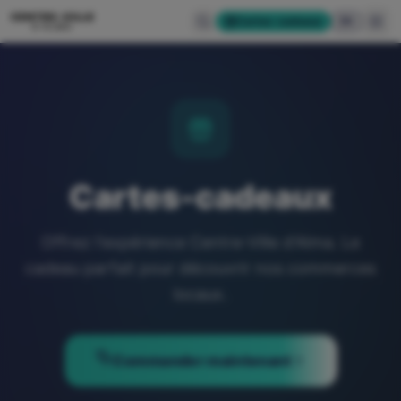
CENTRE-VILLE
Cartes-cadeaux
EN
D'ALMA
Cartes-cadeaux
Offrez l'expérience Centre-Ville d'Alma. Le
cadeau parfait pour découvrir nos commerces
locaux.
Commander maintenant