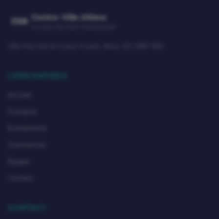
Centre-Ville d'Alma
CVA
Le cœur de notre communauté
580 Rue Sacré-Coeur Ouest, Alma, QC G8B 1M3
LIENS RAPIDES
Accueil
À propos
Événements
Commerces
Équipe
Contact
CONTACT