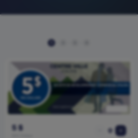
1
2
3
4
5 $
0
SDC Dollars