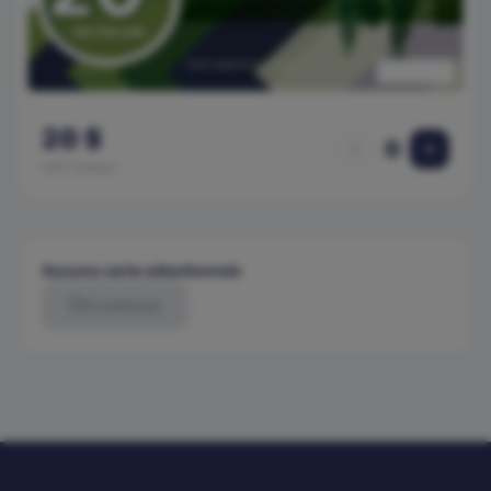
20 $
0
SDC Dollars
Aucune carte sélectionnée
Continuer