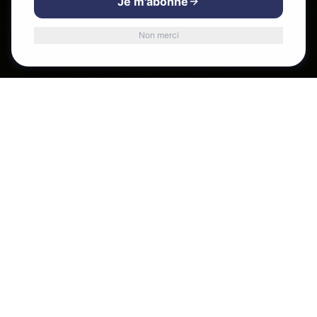
Je m'abonne
Vous pouvez accepter ou refuser.
Cartes-cadeaux
Stationner
Non merci
Accepter
Refuser
STATIONNEMENT GRATUIT
Stationner au centre-ville,
c'est simple et gratuit
Plus de 3 000 espaces gratuits dont une autogare
couverte, surveillée et sans limite d'heures — à deux
pas de tous nos commerces.