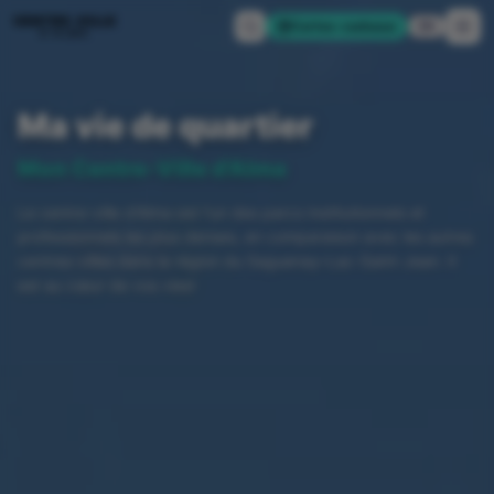
CENTRE-VILLE
Cartes-cadeaux
EN
D'ALMA
Ma vie de quartier
Mon Centre-Ville d'Alma
Le centre-ville d'Alma est l'un des parcs institutionnels et
professionnels les plus denses, en comparaison avec les autres
centres-villes dans la région du Saguenay–Lac-Saint-Jean. Il
est au cœur de vos vies!