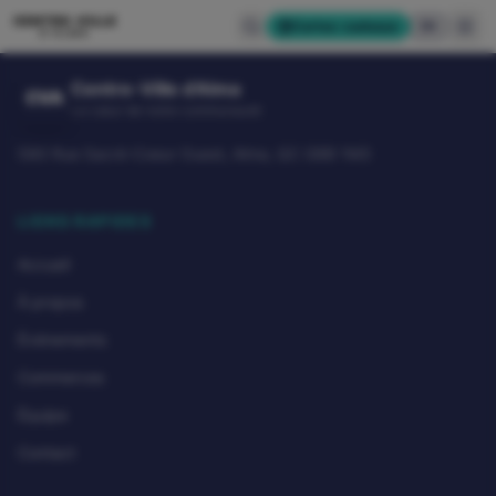
CENTRE-VILLE
Cartes-cadeaux
EN
D'ALMA
Centre-Ville d'Alma
CVA
Le cœur de notre communauté
580 Rue Sacré-Coeur Ouest, Alma, QC G8B 1M3
LIENS RAPIDES
Accueil
À propos
Événements
Commerces
Équipe
Contact