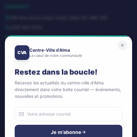
CONTACT
580 Rue Sacré-Coeur Ouest, Alma, QC G8B 1M3
(418) 662-8332
dg@centrevillealma.com
Lundi – Vendredi: 8h00 – 16h00
Centre-Ville d'Alma
CVA
Le cœur de notre communauté
SUIVEZ-NOUS
Restez dans la boucle!
Recevez les actualités du centre-ville d'Alma
directement dans votre boite courriel — événements,
nouvelles et promotions.
Infolettre / Newsletter
OK
Nous utilisons des cookies
Pour améliorer votre expérience et analyser notre trafic.
Je m'abonne
Vous pouvez accepter ou refuser.