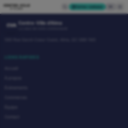
CENTRE-VILLE
Cartes-cadeaux
EN
D'ALMA
Centre-Ville d'Alma
CVA
Le cœur de notre communauté
580 Rue Sacré-Coeur Ouest, Alma, QC G8B 1M3
LIENS RAPIDES
Accueil
À propos
Événements
Commerces
Équipe
Contact