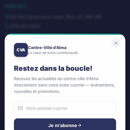
CONTACT
580 Rue Sacré-Coeur Ouest, Alma, QC G8B 1M3
(418) 662-8332
dg@centrevillealma.com
Lundi – Vendredi: 8h00 – 16h00
Centre-Ville d'Alma
CVA
Le cœur de notre communauté
SUIVEZ-NOUS
Restez dans la boucle!
Recevez les actualités du centre-ville d'Alma
directement dans votre boite courriel — événements,
nouvelles et promotions.
Infolettre / Newsletter
OK
Nous utilisons des cookies
Pour améliorer votre expérience et analyser notre trafic.
Je m'abonne
Vous pouvez accepter ou refuser.