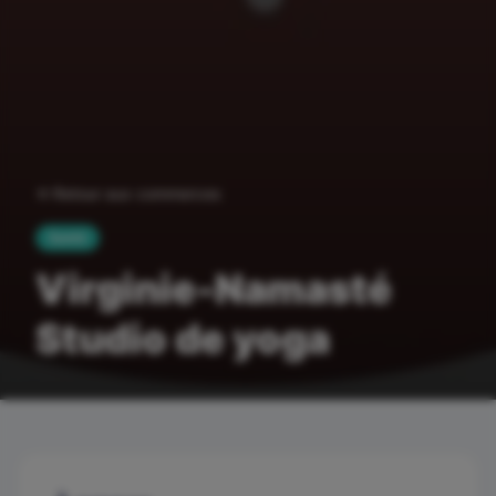
Retour aux commerces
Santé
Virginie-Namasté
Studio de yoga