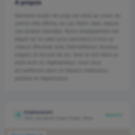
À propos
Namasté studio de yoga est situé au coeur du
centre-ville d’Alma, au Lac-Saint-Jean, depuis
une dizaine d’années. Notre enseignement est
aligné sur le cœur pour permettre à tout un
chacun d’évoluer avec bienveillance, douceur,
respect et écoute de soi. Que ce soit dans un
style actif ou régénérateur, nous vous
accueillerons dans un espace chaleureux,
paisible et respectueux.
Emplacement
Ouvrir
453, rue Sacré-Coeur Ouest, Alma