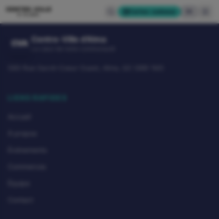
CENTRE-VILLE
Cartes-cadeaux
EN
D'ALMA
Centre-Ville d'Alma
CVA
Le cœur de notre communauté
580 Rue Sacré-Coeur Ouest, Alma, QC G8B 1M3
LIENS RAPIDES
Accueil
À propos
Événements
Commerces
Équipe
Contact