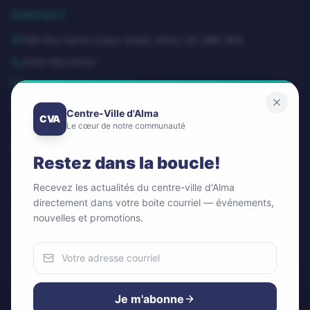
CONTACT
580 Rue Sacré-Coeur Ouest, Alma, QC G8B 1M3
(418) 662-8332
dg@centrevillealma.com
Lundi – Vendredi: 8h00 – 16h00
Centre-Ville d'Alma
CVA
Le cœur de notre communauté
SUIVEZ-NOUS
Restez dans la boucle!
Recevez les actualités du centre-ville d'Alma
directement dans votre boite courriel — événements,
nouvelles et promotions.
Infolettre / Newsletter
OK
Nous utilisons des cookies
Pour améliorer votre expérience et analyser notre trafic.
Je m'abonne
Vous pouvez accepter ou refuser.