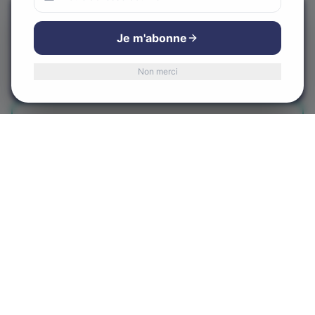
Nous utilisons des cookies
Appeler maintenant
Pour améliorer votre expérience et analyser notre trafic.
Je m'abonne
Vous pouvez accepter ou refuser.
Visiter le site web
Non merci
Accepter
Refuser
Obtenir l'itinéraire
Centre-Ville d'Alma
CVA
Le cœur de notre communauté
580 Rue Sacré-Coeur Ouest, Alma, QC G8B 1M3