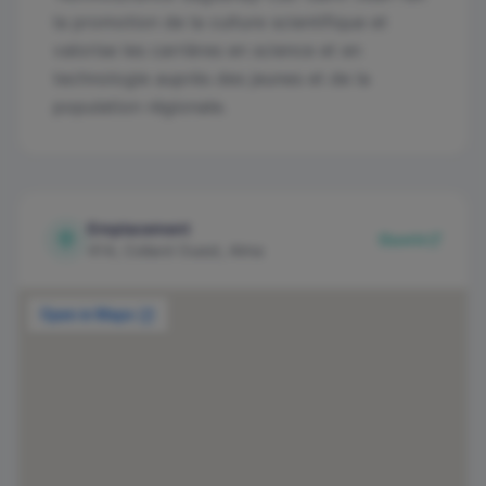
la promotion de la culture scientifique et
valorise les carrières en science et en
technologie auprès des jeunes et de la
population régionale.
Emplacement
Ouvrir
414, Collard Ouest, Alma