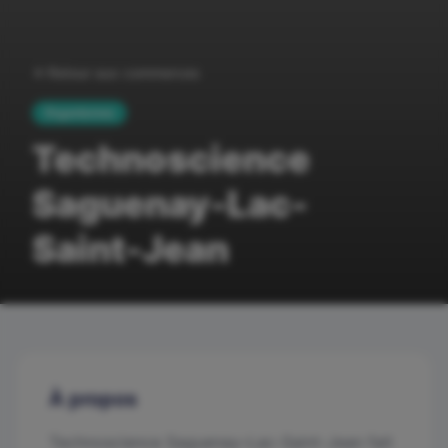
Retour aux commerces
Organismes
Technoscience
Saguenay-Lac-
Saint-Jean
À propos
Technoscience Saguenay–Lac-Saint-Jean fait