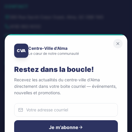
CONTACT
580 Rue Sacré-Coeur Ouest, Alma, QC G8B 1M3
(418) 662-8332
dg@centrevillealma.com
Lundi – Vendredi: 8h00 – 16h00
Centre-Ville d'Alma
CVA
Le cœur de notre communauté
SUIVEZ-NOUS
Restez dans la boucle!
Recevez les actualités du centre-ville d'Alma
directement dans votre boite courriel — événements,
nouvelles et promotions.
Infolettre / Newsletter
OK
Nous utilisons des cookies
Pour améliorer votre expérience et analyser notre trafic.
Je m'abonne
Vous pouvez accepter ou refuser.