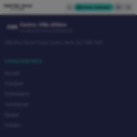
CENTRE-VILLE
Cartes-cadeaux
EN
D'ALMA
Centre-Ville d'Alma
CVA
Le cœur de notre communauté
580 Rue Sacré-Coeur Ouest, Alma, QC G8B 1M3
LIENS RAPIDES
Accueil
À propos
Événements
Commerces
Équipe
Contact