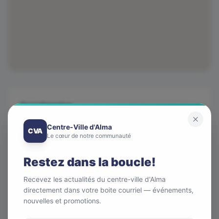
Coordonnées
Téléphone
Centre-Ville d'Alma
CVA
(418) 480-2228
Le cœur de notre communauté
Adresse
Restez dans la boucle!
414, rue Collard Ouest , Alma
Courriel
Recevez les actualités du centre-ville d'Alma
rls@rls-sag-lac.org
directement dans votre boite courriel — événements,
nouvelles et promotions.
Site web
rlssaguenaylacstjean.com