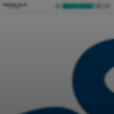
CENTRE-VILLE
Cartes-cadeaux
EN
D'ALMA