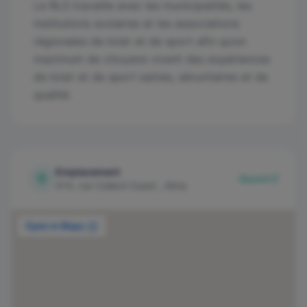
Le RLS travaille avec les municipalités, les
institutions scolaires et les associations
régionales de loisir et de sport afin qu’un
maximum de citoyens vivent des expériences
de loisir et de sport saines, sécuritaires et de
qualité.
Emplacement
Ouvrir
414, rue Collard Ouest , Alma