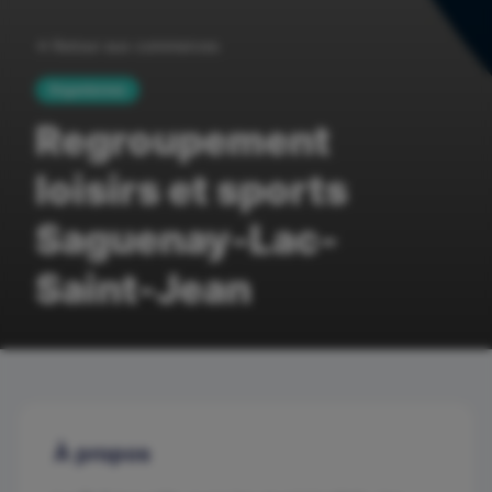
Retour aux commerces
Organismes
Regroupement
loisirs et sports
Saguenay-Lac-
Saint-Jean
À propos