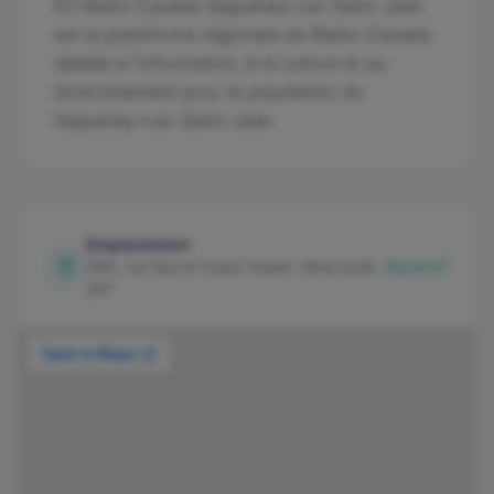
ICI Radio-Canada Saguenay-Lac-Saint-Jean
est la plateforme régionale de Radio-Canada
dédiée à l'information, à la culture et au
divertissement pour la population du
Saguenay–Lac-Saint-Jean.
Emplacement
580, rue Sacré-Coeur Ouest, Alma Suite
Ouvrir
207