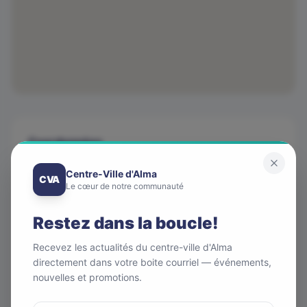
Coordonnées
Téléphone
Centre-Ville d'Alma
CVA
418 696-6600
Le cœur de notre communauté
Adresse
Restez dans la boucle!
580, rue Sacré-Coeur Ouest, Alma Suite 207
Courriel
Recevez les actualités du centre-ville d'Alma
bruno.maltais@radio-canada.ca
directement dans votre boite courriel — événements,
nouvelles et promotions.
Site web
ici.radio-canada.ca/saguenay-lac-saint-jean