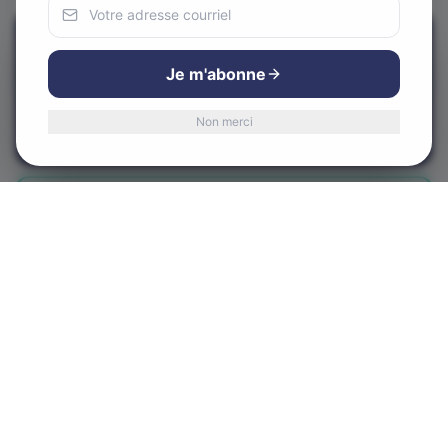
Nous utilisons des cookies
Appeler maintenant
Pour améliorer votre expérience et analyser notre trafic.
Je m'abonne
Vous pouvez accepter ou refuser.
Non merci
Accepter
Refuser
Visiter le site web
Obtenir l'itinéraire
Centre-Ville d'Alma
CVA
Le cœur de notre communauté
580 Rue Sacré-Coeur Ouest, Alma, QC G8B 1M3