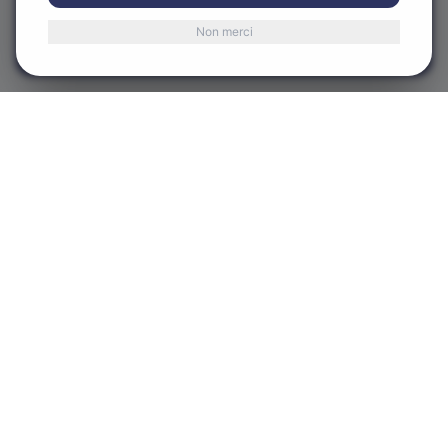
Non merci
Accepter
Refuser
Centre-Ville d'Alma
CVA
Le cœur de notre communauté
580 Rue Sacré-Coeur Ouest, Alma, QC G8B 1M3
LIENS RAPIDES
Accueil
À propos
Événements
Commerces