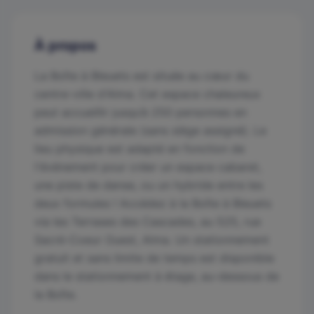
À propos
La Boîte à Bleuets est située au cœur du
centre-ville d'Alma. Cet espace chaleureux
peut accueillir jusqu’à 250 personnes en
admission générale (sans siège assigné). Le
lieu physique est adapté en fonction de
l'événement pour créer un espace cabaret,
une piste de danse, ou un hybride entre les
deux formules ! Accédez à la Boîte à Bleuets
via les Terrases des Cascades, au 525, rue
Sacré-Coeur Ouest, Alma. Un stationnement
gratuit et sans limite de temps est disponible
dans le stationnement à étage, au-dessous de
la Boîte.