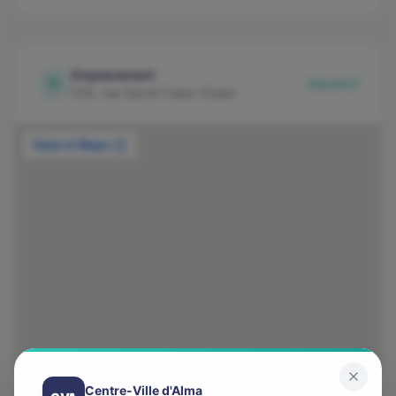
Emplacement
Ouvrir
525, rue Sacré-Coeur Ouest
Centre-Ville d'Alma