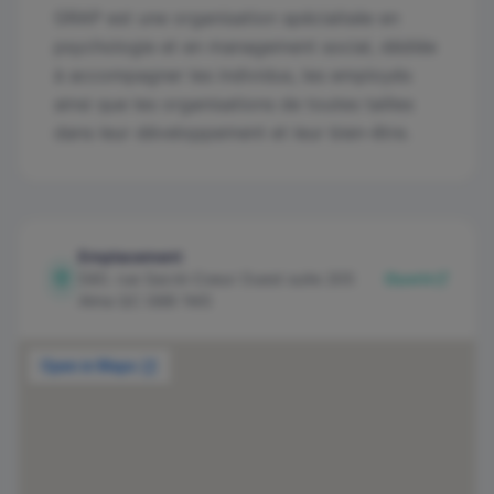
GRAP est une organisation spécialisée en
psychologie et en management social, dédiée
à accompagner les individus, les employés
ainsi que les organisations de toutes tailles
dans leur développement et leur bien-être.
Emplacement
580. rue Sacré-Coeur Ouest suite 205
Ouvrir
Alma QC G8B 1M3