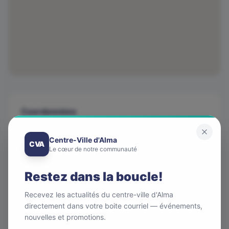
Coordonnées
Téléphone
Centre-Ville d'Alma
418 545-2032
CVA
Le cœur de notre communauté
Adresse
580. rue Sacré-Coeur Ouest suite 205 Alma QC
Restez dans la boucle!
G8B 1M3
Recevez les actualités du centre-ville d'Alma
Courriel
directement dans votre boite courriel — événements,
bgirard.grap@gmail.com
nouvelles et promotions.
Site web