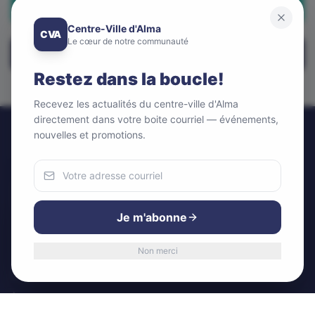
Appeler maintenant
Centre-Ville d'Alma
CVA
Le cœur de notre communauté
Visiter le site web
Restez dans la boucle!
Recevez les actualités du centre-ville d'Alma
directement dans votre boite courriel — événements,
nouvelles et promotions.
Centre-Ville d'Alma
CVA
Le cœur de notre communauté
Nous utilisons des cookies
580 Rue Sacré-Coeur Ouest, Alma, QC G8B 1M3
Pour améliorer votre expérience et analyser notre trafic.
Je m'abonne
Vous pouvez accepter ou refuser.
LIENS RAPIDES
Non merci
Accepter
Refuser
Accueil
À propos