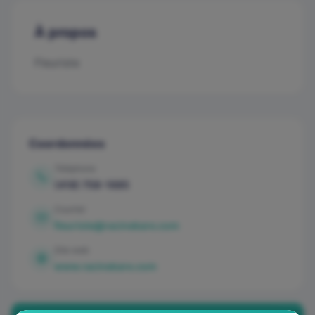
À propos
Fleuriste
Coordonnées
Téléphone
(418) 758-1685
Courriel
fleuriste@racinekare.com
Site web
www.racinekare.com