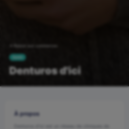
Retour aux commerces
Santé
Denturos d'ici
À propos
Denturos d'ici est un réseau de cliniques de