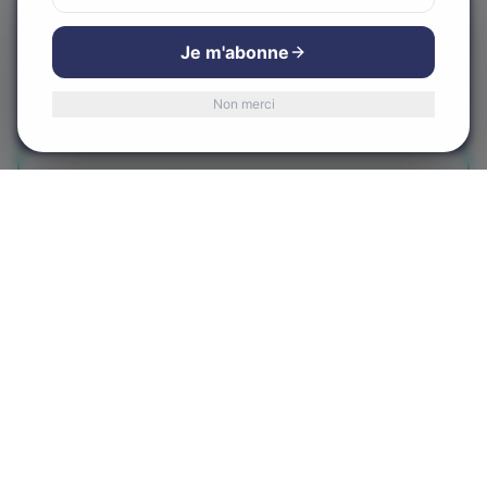
Nous utilisons des cookies
Appeler maintenant
Pour améliorer votre expérience et analyser notre trafic.
Je m'abonne
Vous pouvez accepter ou refuser.
Visiter le site web
Non merci
Accepter
Refuser
Obtenir l'itinéraire
Centre-Ville d'Alma
CVA
Le cœur de notre communauté
580 Rue Sacré-Coeur Ouest, Alma, QC G8B 1M3
LIENS RAPIDES