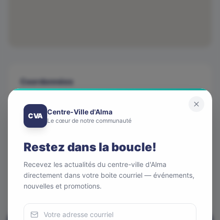
Coordonnées
Téléphone
418 668-2999
Centre-Ville d'Alma
CVA
Le cœur de notre communauté
Adresse
580, rue Sacré-Coeur Ouest, Alma QC suite 201
Restez dans la boucle!
Courriel
Recevez les actualités du centre-ville d'Alma
administration@denturosdici.com
directement dans votre boite courriel — événements,
Site web
nouvelles et promotions.
denturosdici.com/