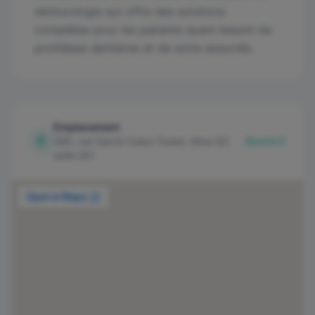
denturologie qui offre des solutions
complètes pour les patients ayant besoin de
prothèses dentaires et de soins associés.
Emplacement
580, rue Sacré-Coeur Ouest, Alma QC
Ouvrir
suite 201