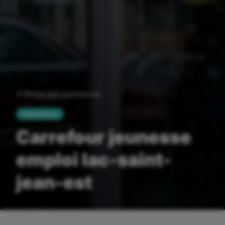
Retour aux commerces
Organismes
Carrefour jeunesse
emploi lac-saint-
jean-est