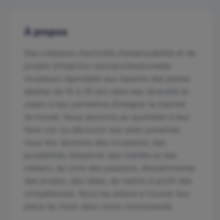
À propos
Des créateurs d’activités d’employabilité et de
projets d’insertion socioprofessionnelle
novateurs répondant aux besoins des jeunes
adultes de 15 à 35 ans dans leur diversité et
visant à leur permettre d’intégrer le marché
du travail. Nous œuvrons au quotidien à leur
faire voir ou découvrir leur plein potentiel,
nous leur donnons des occasions, des
possibilités d’explorer des intérêts et des
métiers, de vivre des passions, d’expérimenter
des projets, des idées, de mettre à profit des
compétences. Nous les aidons à trouver leur
place de choix dans notre communauté.