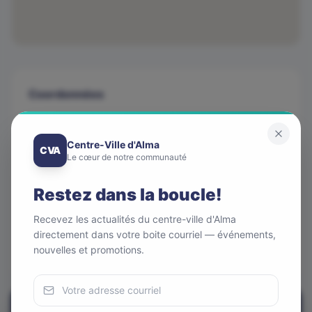
Coordonnées
Téléphone
(418) 662-3227
Centre-Ville d'Alma
CVA
Le cœur de notre communauté
Adresse
664 rue Sacré-coeur Ouest
Restez dans la boucle!
Courriel
bijouterie.lorloge@gmail.com
Recevez les actualités du centre-ville d'Alma
directement dans votre boite courriel — événements,
Site web
nouvelles et promotions.
bijouterielorloge.ca
Appeler maintenant
Nous utilisons des cookies