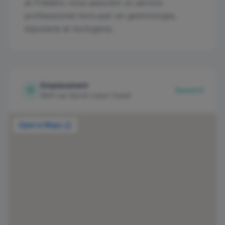
et Frédéric vous assurent un service
professionnel hors-pair en gemmologie,
bijouterie et horlogerie.
Emplacement
Ouvrir
664 rue Sacré-coeur Ouest