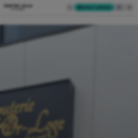
CENTRE-VILLE
Cartes-cadeaux
EN
D'ALMA