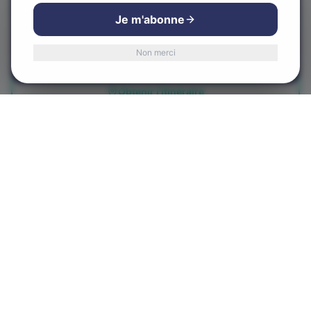
Pour améliorer votre expérience et analyser notre trafic.
Je m'abonne
Vous pouvez accepter ou refuser.
Visiter le site web
Non merci
Accepter
Refuser
Obtenir l'itinéraire
Centre-Ville d'Alma
CVA
Le cœur de notre communauté
580 Rue Sacré-Coeur Ouest, Alma, QC G8B 1M3
LIENS RAPIDES
Accueil