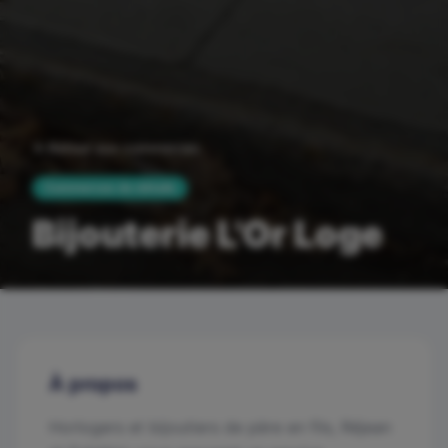
Retour aux commerces
Commerces de détails
Bijouterie L'Or Loge
À propos
Horlogers et bijoutiers de père en fils, Réjean