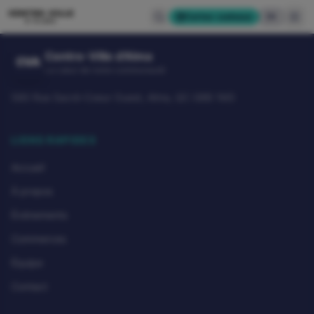
CENTRE-VILLE
Cartes-cadeaux
EN
D'ALMA
Centre-Ville d'Alma
CVA
Le cœur de notre communauté
580 Rue Sacré-Coeur Ouest, Alma, QC G8B 1M3
LIENS RAPIDES
Accueil
À propos
Événements
Commerces
Équipe
Contact