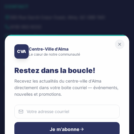
CONTACT
580 Rue Sacré-Coeur Ouest, Alma, QC G8B 1M3
(418) 662-8332
dg@centrevillealma.com
Lundi – Vendredi: 8h00 – 16h00
Centre-Ville d'Alma
CVA
Le cœur de notre communauté
SUIVEZ-NOUS
Restez dans la boucle!
Recevez les actualités du centre-ville d'Alma
directement dans votre boite courriel — événements,
nouvelles et promotions.
Infolettre / Newsletter
OK
Nous utilisons des cookies
Pour améliorer votre expérience et analyser notre trafic.
Je m'abonne
Vous pouvez accepter ou refuser.