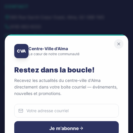
CONTACT
580 Rue Sacré-Coeur Ouest, Alma, QC G8B 1M3
(418) 662-8332
dg@centrevillealma.com
Lundi – Vendredi: 8h00 – 16h00
Centre-Ville d'Alma
CVA
Le cœur de notre communauté
SUIVEZ-NOUS
Restez dans la boucle!
Recevez les actualités du centre-ville d'Alma
directement dans votre boite courriel — événements,
nouvelles et promotions.
Infolettre / Newsletter
OK
Nous utilisons des cookies
Pour améliorer votre expérience et analyser notre trafic.
Je m'abonne
Vous pouvez accepter ou refuser.