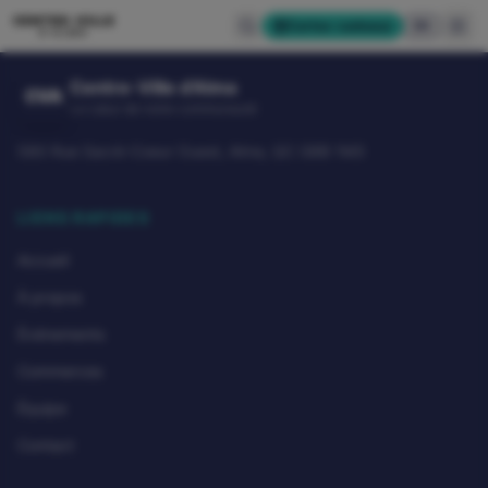
CENTRE-VILLE
Cartes-cadeaux
EN
D'ALMA
Centre-Ville d'Alma
CVA
Le cœur de notre communauté
580 Rue Sacré-Coeur Ouest, Alma, QC G8B 1M3
LIENS RAPIDES
Accueil
À propos
Événements
Commerces
Équipe
Contact