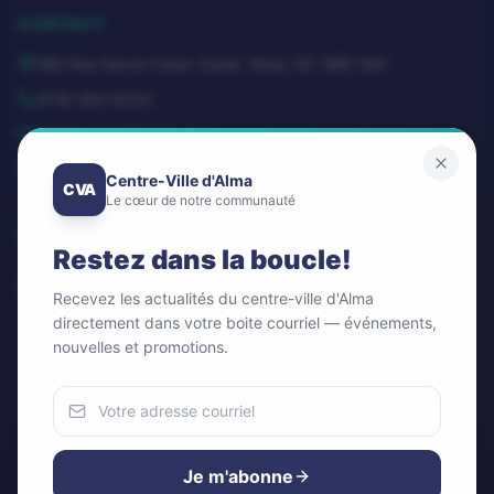
CONTACT
580 Rue Sacré-Coeur Ouest, Alma, QC G8B 1M3
(418) 662-8332
dg@centrevillealma.com
Lundi – Vendredi: 8h00 – 16h00
Centre-Ville d'Alma
CVA
Le cœur de notre communauté
SUIVEZ-NOUS
Restez dans la boucle!
Recevez les actualités du centre-ville d'Alma
directement dans votre boite courriel — événements,
nouvelles et promotions.
Infolettre / Newsletter
OK
Nous utilisons des cookies
Pour améliorer votre expérience et analyser notre trafic.
Je m'abonne
Vous pouvez accepter ou refuser.