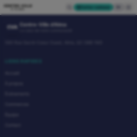
CENTRE-VILLE
Cartes-cadeaux
EN
D'ALMA
Centre-Ville d'Alma
CVA
Le cœur de notre communauté
580 Rue Sacré-Coeur Ouest, Alma, QC G8B 1M3
LIENS RAPIDES
Accueil
À propos
Événements
Commerces
Équipe
Contact