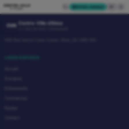
CENTRE-VILLE
Cartes-cadeaux
EN
D'ALMA
Centre-Ville d'Alma
CVA
Le cœur de notre communauté
580 Rue Sacré-Coeur Ouest, Alma, QC G8B 1M3
LIENS RAPIDES
Accueil
À propos
Événements
Commerces
Équipe
Contact