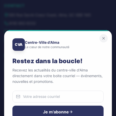
CONTACT
580 Rue Sacré-Coeur Ouest, Alma, QC G8B 1M3
(418) 662-8332
dg@centrevillealma.com
Lundi – Vendredi: 8h00 – 16h00
Centre-Ville d'Alma
CVA
Le cœur de notre communauté
SUIVEZ-NOUS
Restez dans la boucle!
Recevez les actualités du centre-ville d'Alma
directement dans votre boite courriel — événements,
nouvelles et promotions.
Infolettre / Newsletter
OK
Nous utilisons des cookies
Pour améliorer votre expérience et analyser notre trafic.
Je m'abonne
Vous pouvez accepter ou refuser.