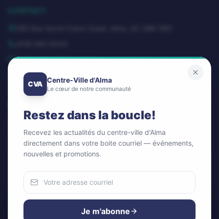
CONTACT
580 Rue Sacré-Coeur Ouest, Alma, QC G8B 1M3
(418) 662-8332
dg@centrevillealma.com
Lundi – Vendredi: 8h00 – 16h00
Centre-Ville d'Alma
CVA
Le cœur de notre communauté
SUIVEZ-NOUS
Restez dans la boucle!
Recevez les actualités du centre-ville d'Alma
directement dans votre boite courriel — événements,
nouvelles et promotions.
Infolettre / Newsletter
OK
Nous utilisons des cookies
Pour améliorer votre expérience et analyser notre trafic.
Je m'abonne
Vous pouvez accepter ou refuser.