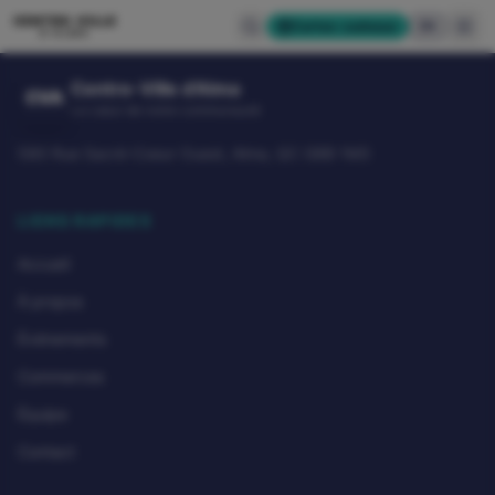
CENTRE-VILLE
Cartes-cadeaux
EN
D'ALMA
Centre-Ville d'Alma
CVA
Le cœur de notre communauté
580 Rue Sacré-Coeur Ouest, Alma, QC G8B 1M3
LIENS RAPIDES
Accueil
À propos
Événements
Commerces
Équipe
Contact