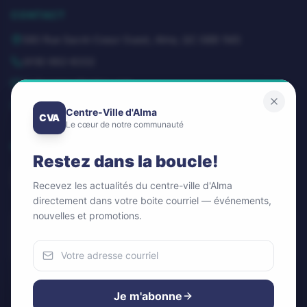
CONTACT
580 Rue Sacré-Coeur Ouest, Alma, QC G8B 1M3
(418) 662-8332
dg@centrevillealma.com
Lundi – Vendredi: 8h00 – 16h00
Centre-Ville d'Alma
CVA
Le cœur de notre communauté
SUIVEZ-NOUS
Restez dans la boucle!
Recevez les actualités du centre-ville d'Alma
directement dans votre boite courriel — événements,
nouvelles et promotions.
Infolettre / Newsletter
OK
Nous utilisons des cookies
Pour améliorer votre expérience et analyser notre trafic.
Je m'abonne
Vous pouvez accepter ou refuser.