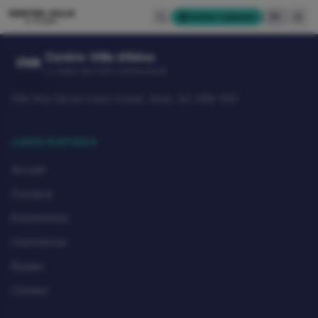
CENTRE-VILLE
Cartes-cadeaux
EN
D'ALMA
Centre-Ville d'Alma
CVA
Le cœur de notre communauté
580 Rue Sacré-Coeur Ouest, Alma, QC G8B 1M3
LIENS RAPIDES
Accueil
À propos
Événements
Commerces
Équipe
Contact