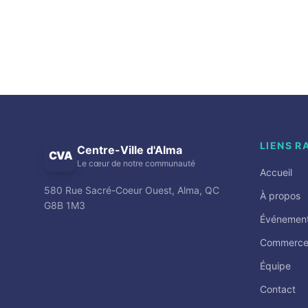
LIENS R
Centre-Ville d'Alma
CVA
Le cœur de notre communauté
Accueil
580 Rue Sacré-Coeur Ouest, Alma, QC
À propos
G8B 1M3
Événemen
Commerce
Équipe
Contact