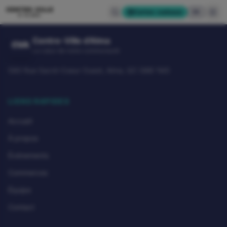
CENTRE-VILLE
Cartes-cadeaux
EN
D'ALMA
Centre-Ville d'Alma
CVA
Le cœur de notre communauté
580 Rue Sacré-Coeur Ouest, Alma, QC G8B 1M3
LIENS RAPIDES
Accueil
À propos
Événements
Commerces
Équipe
Contact