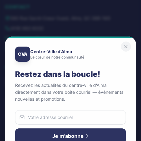
CONTACT
580 Rue Sacré-Coeur Ouest, Alma, QC G8B 1M3
(418) 662-8332
dg@centrevillealma.com
Lundi – Vendredi: 8h00 – 16h00
Centre-Ville d'Alma
CVA
Le cœur de notre communauté
SUIVEZ-NOUS
Restez dans la boucle!
Recevez les actualités du centre-ville d'Alma
directement dans votre boite courriel — événements,
nouvelles et promotions.
Infolettre / Newsletter
OK
Nous utilisons des cookies
Pour améliorer votre expérience et analyser notre trafic.
Je m'abonne
Vous pouvez accepter ou refuser.