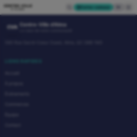
CENTRE-VILLE
Cartes-cadeaux
EN
D'ALMA
Centre-Ville d'Alma
CVA
Le cœur de notre communauté
580 Rue Sacré-Coeur Ouest, Alma, QC G8B 1M3
LIENS RAPIDES
Accueil
À propos
Événements
Commerces
Équipe
Contact