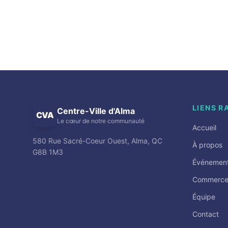
LIENS R
Centre-Ville d'Alma
CVA
Le cœur de notre communauté
Accueil
580 Rue Sacré-Coeur Ouest, Alma, QC
À propos
G8B 1M3
Événemen
Commerce
Équipe
Contact