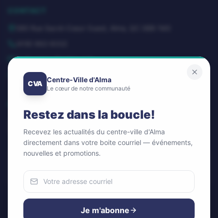
CONTACT
580 Rue Sacré-Coeur Ouest, Alma, QC G8B 1M3
(418) 662-8332
dg@centrevillealma.com
Lundi – Vendredi: 8h00 – 16h00
Centre-Ville d'Alma
CVA
Le cœur de notre communauté
SUIVEZ-NOUS
Restez dans la boucle!
Recevez les actualités du centre-ville d'Alma
directement dans votre boite courriel — événements,
nouvelles et promotions.
Infolettre / Newsletter
OK
Nous utilisons des cookies
Pour améliorer votre expérience et analyser notre trafic.
Je m'abonne
Vous pouvez accepter ou refuser.