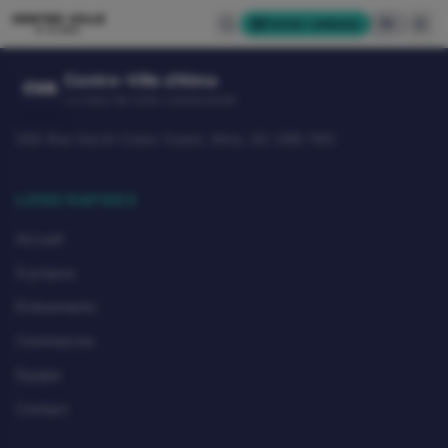
CENTRE-VILLE
Cartes-cadeaux
EN
D'ALMA
Centre-Ville d'Alma
CVA
Le cœur de notre communauté
580 Rue Sacré-Coeur Ouest, Alma, QC G8B 1M3
LIENS RAPIDES
Accueil
À propos
Événements
Commerces
Équipe
Contact