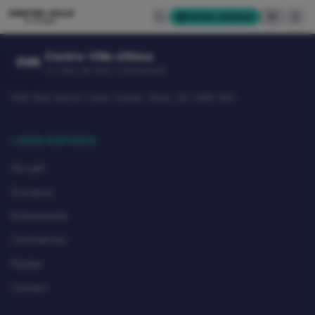
CENTRE-VILLE
Cartes-cadeaux
EN
D'ALMA
Centre-Ville d'Alma
CVA
Le cœur de notre communauté
580 Rue Sacré-Coeur Ouest, Alma, QC G8B 1M3
LIENS RAPIDES
Accueil
À propos
Événements
Commerces
Équipe
Contact