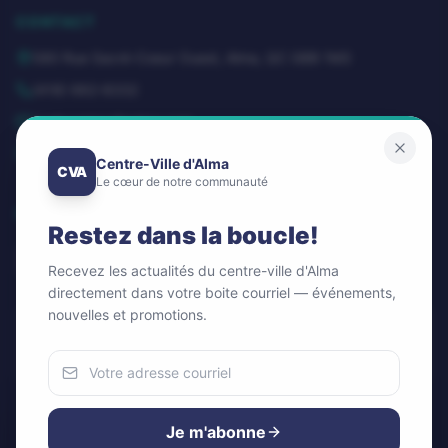
CONTACT
580 Rue Sacré-Coeur Ouest, Alma, QC G8B 1M3
(418) 662-8332
dg@centrevillealma.com
Lundi – Vendredi: 8h00 – 16h00
Centre-Ville d'Alma
CVA
Le cœur de notre communauté
SUIVEZ-NOUS
Restez dans la boucle!
Recevez les actualités du centre-ville d'Alma
directement dans votre boite courriel — événements,
nouvelles et promotions.
Infolettre / Newsletter
OK
Nous utilisons des cookies
Pour améliorer votre expérience et analyser notre trafic.
Je m'abonne
Vous pouvez accepter ou refuser.