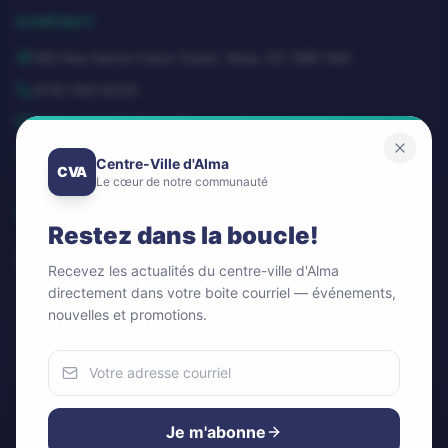
CONTACT
580 Rue Sacré-Coeur Ouest, Alma, QC G8B 1M3
(418) 662-8332
dg@centrevillealma.com
Lundi – Vendredi: 8h00 – 16h00
Centre-Ville d'Alma
CVA
Le cœur de notre communauté
SUIVEZ-NOUS
Restez dans la boucle!
Recevez les actualités du centre-ville d'Alma
directement dans votre boite courriel — événements,
nouvelles et promotions.
Infolettre / Newsletter
OK
Nous utilisons des cookies
Pour améliorer votre expérience et analyser notre trafic.
Je m'abonne
Vous pouvez accepter ou refuser.