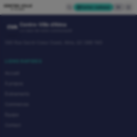
CENTRE-VILLE
Cartes-cadeaux
EN
D'ALMA
Centre-Ville d'Alma
CVA
Le cœur de notre communauté
580 Rue Sacré-Coeur Ouest, Alma, QC G8B 1M3
LIENS RAPIDES
Accueil
À propos
Événements
Commerces
Équipe
Contact