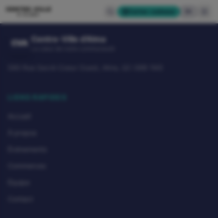
CENTRE-VILLE
Cartes-cadeaux
EN
D'ALMA
Centre-Ville d'Alma
CVA
Le cœur de notre communauté
580 Rue Sacré-Coeur Ouest, Alma, QC G8B 1M3
LIENS RAPIDES
Accueil
À propos
Événements
Commerces
Équipe
Contact