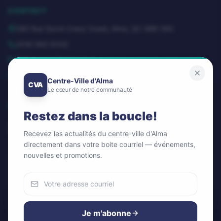
CONTACT
580 Rue Sacré-Coeur Ouest, Alma, QC G8B 1M3
(418) 662-8332
dg@centrevillealma.com
Lundi – Vendredi: 8h00 – 16h00
Centre-Ville d'Alma
CVA
Le cœur de notre communauté
SUIVEZ-NOUS
Restez dans la boucle!
Recevez les actualités du centre-ville d'Alma
directement dans votre boite courriel — événements,
nouvelles et promotions.
Infolettre / Newsletter
OK
Nous utilisons des cookies
Pour améliorer votre expérience et analyser notre trafic.
Je m'abonne
Vous pouvez accepter ou refuser.