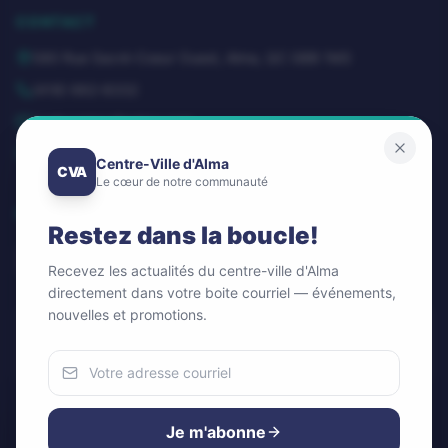
CONTACT
580 Rue Sacré-Coeur Ouest, Alma, QC G8B 1M3
(418) 662-8332
dg@centrevillealma.com
Lundi – Vendredi: 8h00 – 16h00
Centre-Ville d'Alma
CVA
Le cœur de notre communauté
SUIVEZ-NOUS
Restez dans la boucle!
Recevez les actualités du centre-ville d'Alma
directement dans votre boite courriel — événements,
nouvelles et promotions.
Infolettre / Newsletter
OK
Nous utilisons des cookies
Pour améliorer votre expérience et analyser notre trafic.
Je m'abonne
Vous pouvez accepter ou refuser.