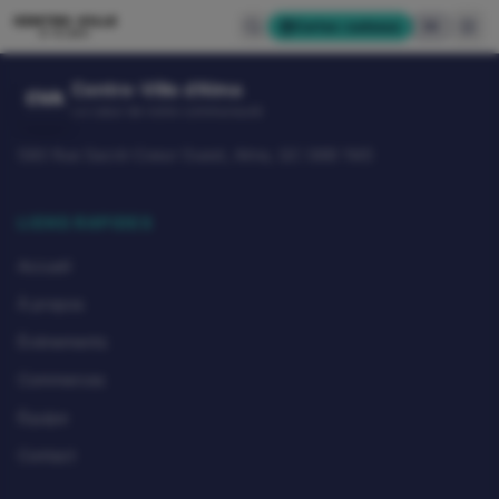
CENTRE-VILLE
Cartes-cadeaux
EN
D'ALMA
Centre-Ville d'Alma
CVA
Le cœur de notre communauté
580 Rue Sacré-Coeur Ouest, Alma, QC G8B 1M3
LIENS RAPIDES
Accueil
À propos
Événements
Commerces
Équipe
Contact