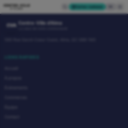
CENTRE-VILLE
Cartes-cadeaux
EN
D'ALMA
Centre-Ville d'Alma
CVA
Le cœur de notre communauté
580 Rue Sacré-Coeur Ouest, Alma, QC G8B 1M3
LIENS RAPIDES
Accueil
À propos
Événements
Commerces
Équipe
Contact