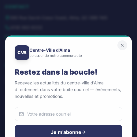
CONTACT
580 Rue Sacré-Coeur Ouest, Alma, QC G8B 1M3
(418) 662-8332
dg@centrevillealma.com
Lundi – Vendredi: 8h00 – 16h00
Centre-Ville d'Alma
CVA
Le cœur de notre communauté
SUIVEZ-NOUS
Restez dans la boucle!
Recevez les actualités du centre-ville d'Alma
directement dans votre boite courriel — événements,
nouvelles et promotions.
Infolettre / Newsletter
OK
Nous utilisons des cookies
Pour améliorer votre expérience et analyser notre trafic.
Je m'abonne
Vous pouvez accepter ou refuser.