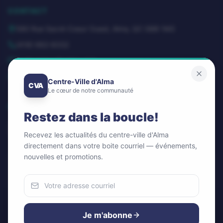
CONTACT
580 Rue Sacré-Coeur Ouest, Alma, QC G8B 1M3
(418) 662-8332
dg@centrevillealma.com
Lundi – Vendredi: 8h00 – 16h00
Centre-Ville d'Alma
CVA
Le cœur de notre communauté
SUIVEZ-NOUS
Restez dans la boucle!
Recevez les actualités du centre-ville d'Alma
directement dans votre boite courriel — événements,
nouvelles et promotions.
Infolettre / Newsletter
OK
Nous utilisons des cookies
Pour améliorer votre expérience et analyser notre trafic.
Je m'abonne
Vous pouvez accepter ou refuser.