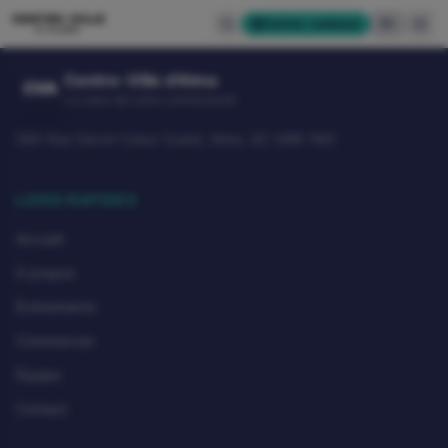
CENTRE-VILLE
Cartes-cadeaux
EN
D'ALMA
Centre-Ville d'Alma
CVA
Le cœur de notre communauté
580 Rue Sacré-Coeur Ouest, Alma, QC G8B 1M3
LIENS RAPIDES
Accueil
À propos
Événements
Commerces
Équipe
Contact