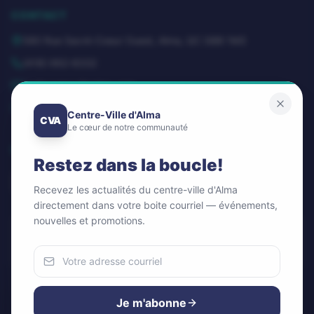
CONTACT
580 Rue Sacré-Coeur Ouest, Alma, QC G8B 1M3
(418) 662-8332
dg@centrevillealma.com
Lundi – Vendredi: 8h00 – 16h00
Centre-Ville d'Alma
CVA
Le cœur de notre communauté
SUIVEZ-NOUS
Restez dans la boucle!
Recevez les actualités du centre-ville d'Alma
directement dans votre boite courriel — événements,
nouvelles et promotions.
Infolettre / Newsletter
OK
Nous utilisons des cookies
Pour améliorer votre expérience et analyser notre trafic.
Je m'abonne
Vous pouvez accepter ou refuser.