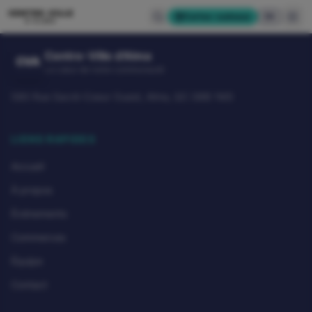
CENTRE-VILLE
Cartes-cadeaux
EN
D'ALMA
Centre-Ville d'Alma
CVA
Le cœur de notre communauté
580 Rue Sacré-Coeur Ouest, Alma, QC G8B 1M3
LIENS RAPIDES
Accueil
À propos
Événements
Commerces
Équipe
Contact